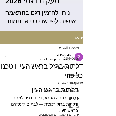
מעקות דגמי 2026
ניתן להזמין דגם בהתאמה
אישית לפי שרטוט או תמונה
פוסט
All Posts
קובי אלקיים
All Posts
30 ביוני
זמן קריאה 1 דקות
דלתות ברזל בראש העין | טכנו
מדריכים וטיפים
כל עוזי
מעקות
מעקות זכוכית
עודכן:
13 ביולי
דלתות בראש העין
מעקות, מדרגות ותקנים
דלתות כניסה מברזל, דלתות פח למחסן 
שערים
ודלתות ברזל וזכוכית — לבתים ולעסקים 
מדרגות
בראש העין.
שערים חשמליים ומעוצבים