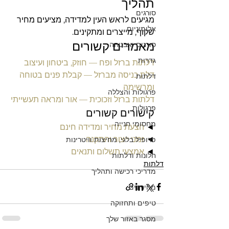
תהליך
סורגים
מגיעים לראש העין למדידה, מציעים מחיר 
אלומיניום
שקוף, מייצרים ומתקינים.
מאמרים קשורים
סורגים ואבטחה
גדרות
דלתות ברזל ופח — חוזק, ביטחון ועיצוב
דלת כניסה מברזל — קבלת פנים בטוחה 
דלתות
ומרשימה
פרגולות והצללה
דלתות ברזל וזכוכית — אור ומראה תעשייתי
פרגולות
קישורים קשורים
מחסומי חנייה
◄ 
הצעת מחיר ומדידה חינם
◄ 
זמני ייצור והתקנה
פרופיל בלגי, מחיצות וויטרינות
◄ 
אמצעי תשלום ותנאים
חלונות ודלתות
דלתות
מדריכי רכישה ותהליך
מחירונים
טיפים ותחזוקה
מסגר באזור שלך