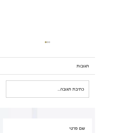
תגובות
כתיבת תגובה...
חלון בלגי הזזה — מחיר
למ״ר (2026)
שם פרטי