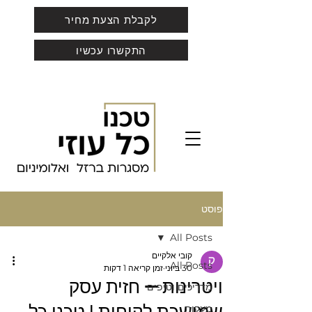
לקבלת הצעת מחיר
התקשרו עכשיו
פוסט
All Posts
קובי אלקיים
All Posts
30 ביוני
זמן קריאה 1 דקות
ויטרינות — חזית עסק
מדריכים וטיפים
מעקות