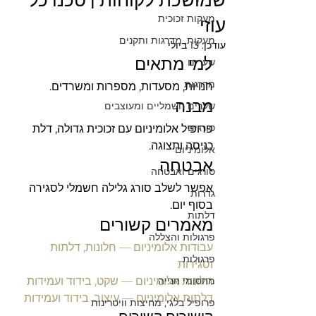
שמושכת לקוחות | טכנו כל
מעקות זכוכית
עוזי
מעקות, מדרגות ותקנים
עודכן:
13 ביולי
למי מתאים
שערים
מדרגות
חנויות, מסעדות, מספרות ומשרדים.
מבנה
שערים חשמליים ומעוצבים
סורגים
פרופיל אלומיניום עם זכוכית גדולה, דלת 
כניסה ותצוגה.
אלומיניום
אבטחה
סורגים ואבטחה
אפשר לשלב סורג גלילה חשמלי לסגירה 
גדרות
בסוף יום.
דלתות
מאמרים קשורים
פרגולות והצללה
עבודות אלומיניום — חלונות, דלתות 
פרגולות
וסגירות
מחסומי חנייה
חלונות אלומיניום — שקט, בידוד ועמידות
דלתות אלומיניום — עיצוב, בידוד ועמידות
פרופיל בלגי, מחיצות וויטרינות