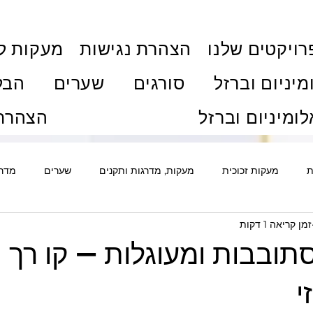
ויקטים שלנו
הצהרת נגישות
מעקות ל
מיניום וברזל
סורגים
שערים
הבל
לומיניום וברזל
הצהרת 
ת
מעקות זכוכית
מעקות, מדרגות ותקנים
שערים
מדרג
זמן קריאה 1 דקות
ם
אלומיניום
סורגים ואבטחה
גדרות
דלתות
פרג
ובבות ומעוגלות — קו רך וז
ת וויטרינות
חלונות ודלתות
מדריכי רכישה ותהליך
מחירוני
י