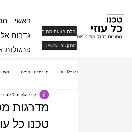
ראשי
הפר
לקבלת הצעת מחיר
גדרות אלו
התקשרו עכשיו
פרגולות א
All Posts
מדריכים וטיפים
מעקו
קובי אלקיים
30 ביוני
שערים חשמליים ומעוצבים
סורגי
מדרגות מסת
מחסומי חנייה
פרופיל בלגי, מחיצו
טכנו כל עוז