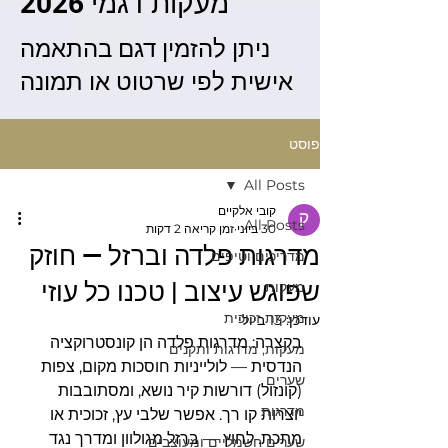
מעקות דגמי 2026
ניתן להזמין דגם בהתאמה
אישית לפי שרטוט או תמונה
פוסט
All Posts
קובי אלקיים
All Posts
30 ביוני
זמן קריאה 2 דקות
מדרגות פלדה וברזל — חוזק
מדריכים וטיפים
שפוגש עיצוב | טכנו כל עוזי
מעקות
מעקות זכוכית
עודכן:
13 ביולי
בקצרה: מדרגות פלדה הן קונסטרוקציה 
מעקות, מדרגות ותקנים
הנדסית — לולייניות חוסכות מקום, צפות 
שערים
(קונזול) דורשות קיר נושא, ומסתובבות 
מדרגות
יוצרות קו רך. אפשר שלבי עץ, זכוכית או 
מתכת. לחוץ — ברזל מגולוון ומדרך נגד 
שערים חשמליים ומעוצבים