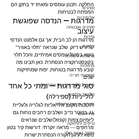
החלקה. תכנון עומסים ומאחז יד בתקן הם 
סורגים
המפתח לבטיחות.
אלומיניום
מדרגות — הנדסה שפוגשת 
סורגים ואבטחה
עיצוב
גדרות
מדרגות הן לב הבית, אך גם אלמנט הנדסי 
דלתות
שדורש דיוק. שלב שנראה "תלוי באוויר" 
נושא בפועל עומסים אמיתיים, והכל תלוי 
פרגולות והצללה
בקונסטרוקציה הנסתרת. כאן תבינו מה 
פרגולות
קובע מדרגות בטוחות, יפות שמחזיקות 
מחסומי חנייה
שנים.
סוגי מדרגות — ומתי כל אחד
פרופיל בלגי, מחיצות וויטרינות
חלונות ודלתות
לולייניות (ספירלה)
מדריכי רכישה ותהליך
חוסכות מקום, אידיאליות לגלריה ולעליית 
גג. בקוטר נדיב ושלבים רחבים נוחות גם 
מחירונים
ליומיום.צפות (קונזול)שלבים שנראים 
טיפים ותחזוקה
מרחפים — מראה יוקרתי. דורשות קיר בטון 
מסגר באזור שלך
נושא לעיגון הקורה הנסתרת.ישרות 