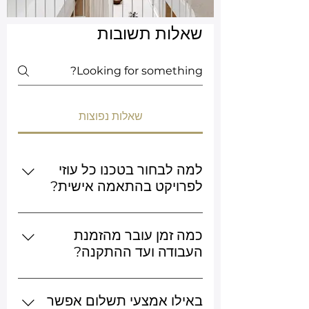
שאלות תשובות
שאלות נפוצות
למה לבחור בטכנו כל עוזי
לפרויקט בהתאמה אישית?
אנחנו חברה משפחתית בדור השלישי
עם ניסיון מאז 1945, ייצור עצמי, חוזה
כמה זמן עובר מהזמנת
מסודר ואחריות כתובה בהתאם לסוג
העבודה ועד ההתקנה?
העבודה. התהליך כולל ייעוץ, מדידה,
לוח הזמנים נקבע לפי סוג העבודה,
תכנון, ייצור, גמר והתקנה — עם כתובת
המידות, חומרי הגלם והיקף הפרויקט.
באילו אמצעי תשלום אפשר
אחת שמלווה אתכם לכל אורך הדרך.