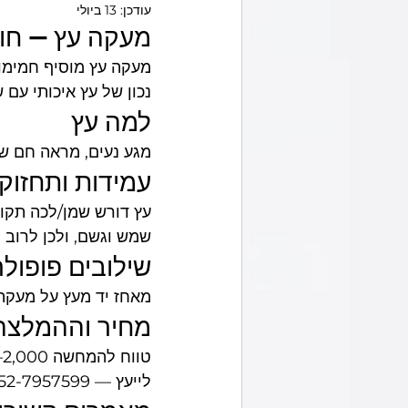
עודכן:
13 ביולי
מעקה עץ — חו
מסגר באזור שלך
מעקה עץ מוסיף חמימות
נכון של עץ איכותי עם 
למה עץ
מגע נעים, מראה חם ש
עמידות ותחזוק
עץ דורש שמן/לכה תקו
שמש וגשם, ולכן לרוב
שילובים פופולר
מאחז יד מעץ על מעקה
מחיר וההמלצה
לייעץ — 052-7957599.