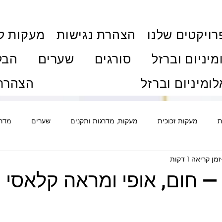
ויקטים שלנו
הצהרת נגישות
מעקות ל
מיניום וברזל
סורגים
שערים
הבל
לומיניום וברזל
הצהרת 
ת
מעקות זכוכית
מעקות, מדרגות ותקנים
שערים
מדרג
זמן קריאה 1 דקות
ם
אלומיניום
סורגים ואבטחה
גדרות
דלתות
פרג
 חום, אופי ומראה קלאסי |
ת וויטרינות
חלונות ודלתות
מדריכי רכישה ותהליך
מחירוני