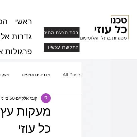
ראשי
הפר
לקבלת הצעת מחיר
גדרות אלו
התקשרו עכשיו
פרגולות א
All Posts
מדריכים וטיפים
מעקו
קובי אלקיים
30 ביוני
שערים חשמליים ומעוצבים
סורגי
מעקות עץ —
מחסומי חנייה
פרופיל בלגי, מחיצו
כל עוזי