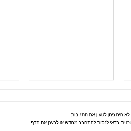
מעקה בטיחות: מה חייבים
לבדוק ומה משפיע על המחיר?
מדריך מעשי לתכנון מעקה למדרגות
לא היה ניתן לטעון את התגובות
או למרפסת: בטיחות, חומר, עיגון,
גמר, מדידה ותמחור.
כנית. כדאי לנסות להתחבר מחדש או לרענן את הדף.