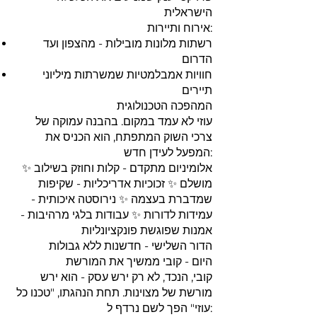
הישראלית
אירוח ותיירות:
רשתות מלונות מובילות - מהצפון ועד
הדרום
חוויות אמבלמטיות שמשרתות מיליוני
תיירים
המהפכה הטכנולוגית
עוזי לא עמד במקום. בהבנה עמוקה של
צרכי השוק המתפתח, הוא הכניס את
המפעל לעידן חדש:
✨ אלומיניום מתקדם - קלות וחוזק בשילוב
מושלם ✨ זכוכיות אדריכליות - שקיפות
שמדברת בעצמה ✨ נירוסטה איכותית -
עמידות לדורות ✨ עבודות בלגי מרהיבות -
אמנות שפוגשת פונקציונליות
הדור השלישי - חדשנות ללא גבולות
היום - קובי ממשיך את המורשת
קובי, הנכד, לא רק ירש עסק - הוא ירש
מורשת של מצוינות. תחת הנהגתו, "טכנו כל
עוזי" הפך לשם נרדף ל: