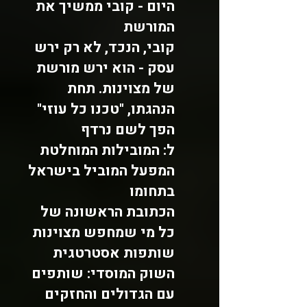
היום - קובי ממשיך את
המורשת
קובי, הנכד, לא רק ירש
עסק - הוא ירש מורשת
של מצוינות. תחת
הנהגתו, "טכנו כל עוזי"
הפך לשם נרדף
ל:
המובילות המוחלטת
המפעל המוביל בישראל
בתחומו
הכתובת הראשונה של
כל מי שמחפש מצוינות
שותפות אסטרטגית
השוק המוסדי: שותפים
עם הגדולים והחזקים