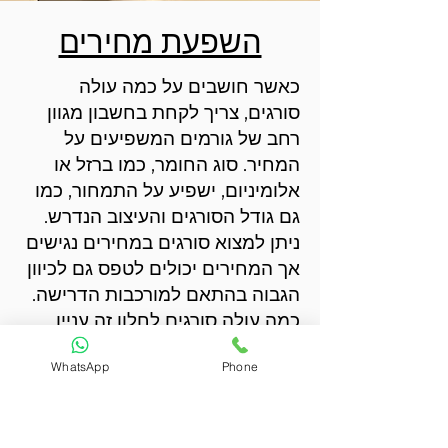
השפעת מחירים
כאשר חושבים על כמה עולה
סורגים, צריך לקחת בחשבון מגוון
רחב של גורמים המשפיעים על
המחיר. סוג החומר, כמו ברזל או
אלומיניום, ישפיע על התמחור, כמו
גם גודל הסורגים והעיצוב הנדרש.
ניתן למצוא סורגים במחירים נגישים
אך המחירים יכולים לטפס גם לכיוון
הגבוה בהתאם למורכבות הדרישה.
כמה עולה סורגים לחלון זה עניין
שמשתנה בהתאם לצרכים של
WhatsApp
Phone
הלקוח. אם יש צורך בסורגים
מעוצבים במיוחד לחלון או סורגים
פשוטים, המחיר יושפע בהתאם.