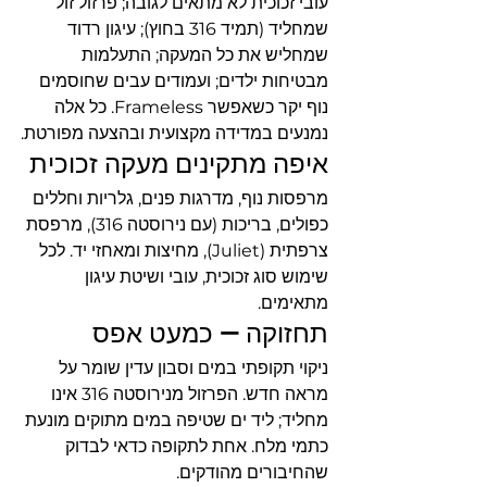
עובי זכוכית לא מתאים לגובה; פרזול זול 
שמחליד (תמיד 316 בחוץ); עיגון רדוד 
שמחליש את כל המעקה; התעלמות 
מבטיחות ילדים; ועמודים עבים שחוסמים 
נוף יקר כשאפשר Frameless. כל אלה 
נמנעים במדידה מקצועית ובהצעה מפורטת.
איפה מתקינים מעקה זכוכית
מרפסות נוף, מדרגות פנים, גלריות וחללים 
כפולים, בריכות (עם נירוסטה 316), מרפסת 
צרפתית (Juliet), מחיצות ומאחזי יד. לכל 
שימוש סוג זכוכית, עובי ושיטת עיגון 
מתאימים.
תחזוקה — כמעט אפס
ניקוי תקופתי במים וסבון עדין שומר על 
מראה חדש. הפרזול מנירוסטה 316 אינו 
מחליד; ליד ים שטיפה במים מתוקים מונעת 
כתמי מלח. אחת לתקופה כדאי לבדוק 
שהחיבורים מהודקים.