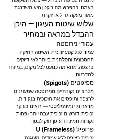
מיוצרת עם פחות ברזל — צלולה ושקופה 
באמת. בהפרש מחיר קטן היא משדרגת 
מאוד מעקה גדול או יוקרתי.
שלוש שיטות העיגון — היכן 
ההבדל במראה ובמחיר
עמודי נירוסטה
עמוד לכל קטע זכוכית. השיטה החזקה, 
החסכונית והסלחנית ביותר לאי-דיוקים 
ברצפה. מתאימה כמעט לכל מקום, במיוחד 
למדרגות.
ספיגוטים (Spigots)
מלחציים נקודתיים מנירוסטה שמעוגנים 
לרצפה ותופסים את הזכוכית בנקודות. 
מראה נקי ומינימליסטי — רואים בעיקר 
זכוכית. דורשים זכוכית עבה יותר (פחות 
נקודות תמיכה) ועיגון חזק לבטון.
פרופיל U (Frameless)
זכוכית רציפה ללא עמודים, מעוגנת 