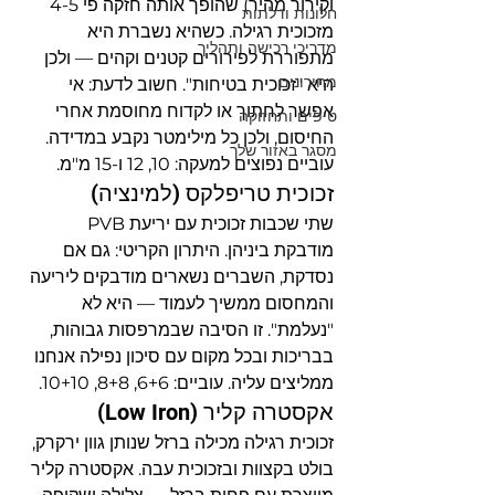
וקירור מהיר) שהופך אותה חזקה פי 4-5 
חלונות ודלתות
מזכוכית רגילה. כשהיא נשברת היא 
מדריכי רכישה ותהליך
מתפוררת לפירורים קטנים וקהים — ולכן 
מחירונים
היא "זכוכית בטיחות". חשוב לדעת: אי 
אפשר לחתוך או לקדוח מחוסמת אחרי 
טיפים ותחזוקה
החיסום, ולכן כל מילימטר נקבע במדידה. 
מסגר באזור שלך
עוביים נפוצים למעקה: 10, 12 ו-15 מ"מ.
זכוכית טריפלקס (למינציה)
שתי שכבות זכוכית עם יריעת PVB 
מודבקת ביניהן. היתרון הקריטי: גם אם 
נסדקת, השברים נשארים מודבקים ליריעה 
והמחסום ממשיך לעמוד — היא לא 
"נעלמת". זו הסיבה שבמרפסות גבוהות, 
בבריכות ובכל מקום עם סיכון נפילה אנחנו 
ממליצים עליה. עוביים: 6+6, 8+8, 10+10.
אקסטרה קליר (Low Iron)
זכוכית רגילה מכילה ברזל שנותן גוון ירקרק, 
בולט בקצוות ובזכוכית עבה. אקסטרה קליר 