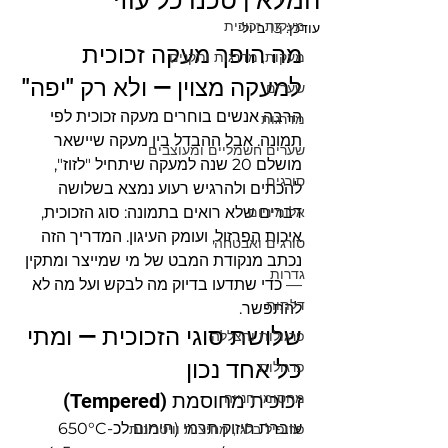
המלא | טכנו כל עוזי
מעקות זכוכית
עודכן:
13 ביולי
מה הופך מעקה זכוכית 
מעקות, מדרגות ותקנים
למעקה מצוין — ולא רק "יפה"
שערים
הרבה אנשים בוחרים מעקה זכוכית לפי 
מדרגות
תמונה. אבל ההבדל בין מעקה שיישאר 
שערים חשמליים ומעוצבים
מושלם 20 שנה למעקה שיתחיל "לזוז", 
סורגים
להכתים ולהרגיש רעוע נמצא בשלושה 
אלומיניום
דברים שלא רואים בתמונה: סוג הזכוכית, 
איכות הפרזול, ועומק העיגון. המדריך הזה 
סורגים ואבטחה
נכתב מנקודת המבט של מי שמייצר ומתקין 
גדרות
— כדי שתדעו בדיוק מה לבקש ועל מה לא 
דלתות
להתפשר.
שלושת סוגי הזכוכית — ומתי 
פרגולות והצללה
כל אחד נכון
פרגולות
מחסומי חנייה
זכוכית מחוסמת (Tempered)
עוברת חיזוק תרמי (חימום לכ-650°C 
פרופיל בלגי, מחיצות וויטרינות