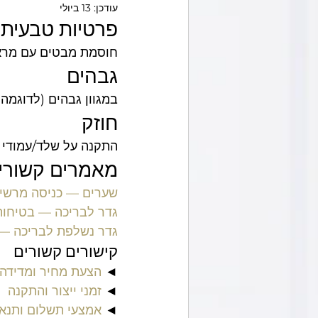
עודכן:
13 ביולי
פרטיות טבעית
מסגר באזור שלך
חוסמת מבטים עם מראה
גבהים
במגוון גבהים (לדוגמה 2 מ' עד 5 מ') לפי הצורך
חוזק
התקנה על שלד/עמודי 
מאמרים קשורי
שערים — כניסה מרשימ
גדר לבריכה — בטיחו
גדר נשלפת לבריכה —
קישורים קשורים
◄ 
הצעת מחיר ומדידה 
◄ 
זמני ייצור והתקנה
◄ 
אמצעי תשלום ותנא