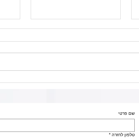
גדרות ברזל לחקלאות: פתרון
גדר ר
חסכוני ועמיד מהניסיון של
לכלבי
טכנו-קול
מקצוע
שם פרטי
טלפון לחזרה
*