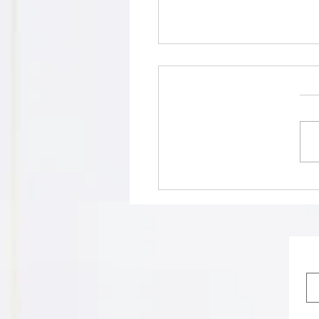
שת לגינה: פתרון בטיחותי
ם וילדים עם טיפים
יים מהשטח