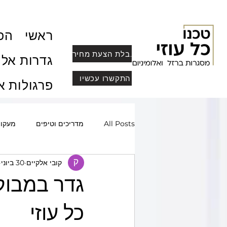
ראשי
הפר
לקבלת הצעת מחיר
גדרות אלו
התקשרו עכשיו
פרגולות א
All Posts
מדריכים וטיפים
מעקו
קובי אלקיים
30 ביוני
שערים חשמליים ומעוצבים
סורגי
גדר במבוק 
מחסומי חנייה
פרופיל בלגי, מחיצו
כל עוזי