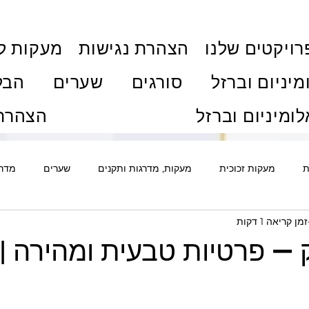
ויקטים שלנו
הצהרת נגישות
מעקות ל
מיניום וברזל
סורגים
שערים
הבל
לומיניום וברזל
הצהרת 
ת
מעקות זכוכית
מעקות, מדרגות ותקנים
שערים
מדרג
זמן קריאה 1 דקות
ם
אלומיניום
סורגים ואבטחה
גדרות
דלתות
פרג
— פרטיות טבעית ומהירה | 
ת וויטרינות
חלונות ודלתות
מדריכי רכישה ותהליך
מחירוני