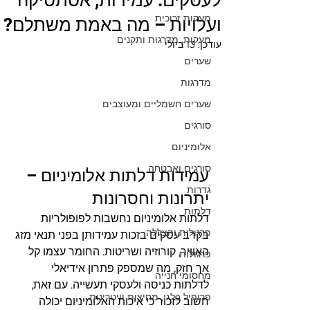
לעסקים: עמידות, אסתטיקה
מעקות זכוכית
ועלויות – מה באמת משתלם?
מעקות, מדרגות ותקנים
עודכן:
13 ביולי
שערים
מדרגות
שערים חשמליים ומעוצבים
סורגים
אלומיניום
סורגים ואבטחה
עמידות דלתות אלומיניום – 
גדרות
יתרונות וחסרונות
דלתות
דלתות אלומיניום נחשבות לפופולריות 
פרגולות והצללה
בקרב עסקים בזכות עמידותן בפני תנאי מזג 
האוויר, קורוזיה ושריטות. החומר עצמו קל 
פרגולות
אך חזק, מה שמספק פתרון אידיאלי 
מחסומי חנייה
לדלתות כניסה ולעסקי תעשייה. עם זאת, 
פרופיל בלגי, מחיצות וויטרינות
חשוב לזכור כי איכות האלומיניום יכולה 