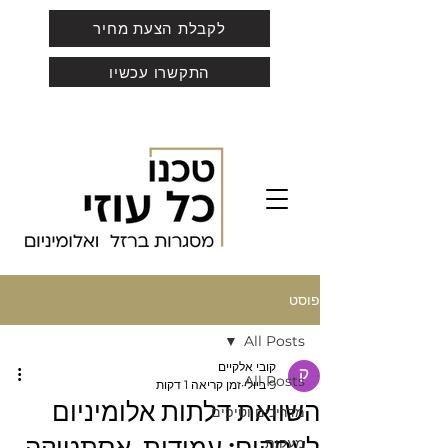
לקבלת הצעת מחיר
התקשרו עכשיו
פוסט
All Posts
קובי אלקיים
All Posts
9 ביולי
זמן קריאה 1 דקות
השוואת דלתות אלומיניום
מדריכים וטיפים
מעקות