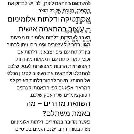
להשתנות בהתאם ליצרן, ולכן יש לבדוק את 
חלונות ודלתות
המפרט הטכני של כל מוצר.
מדריכי רכישה ותהליך
אסתטיקה ודלתות אלומיניום 
מחירונים
– עיצוב בהתאמה אישית
טיפים ותחזוקה
מעבר לעמידות, דלתות אלומיניום מציעות 
מסגר באזור שלך
מגוון רחב של עיצובים וגימורים. ניתן לבחור 
בין דלתות עם ציפוי צבעוני, דלתות עם 
זכוכית או דלתות עם דוגמאות מיוחדות. 
האפשרויות הרבות מאפשרות לעסק שלכם 
להתבלט ולהתאים את העיצוב לסגנון הכללי 
של המותג. חשוב לבחור דלתות לא רק לפי 
המראה, אלא גם לפי התאמתן לצרכים 
הפונקציונליים של העסק שלכם.
השוואת מחירים – מה 
באמת משתלם?
כאשר מדובר במחירים, דלתות אלומיניום 
נעות בטווח רחב. ישנם דגמים בסיסיים 