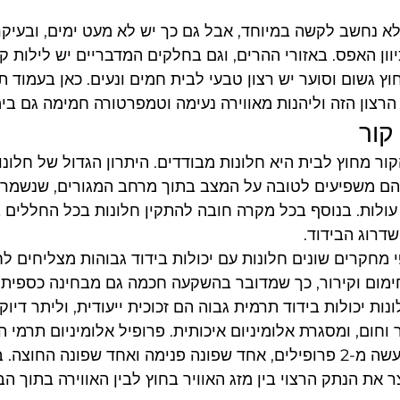
א נחשב לקשה במיוחד, אבל גם כך יש לא מעט ימים, ובעיקר
ון האפס. באזורי ההרים, וגם בחלקים המדבריים יש לילות קפ
רצון הזה וליהנות מאווירה נעימה וטמפרטורה חמימה גם בימ
קור
ר מחוץ לבית היא חלונות מבודדים. היתרון הגדול של חלונו
הם משפיעים לטובה על המצב בתוך מרחב המגורים, שנשמר ק
לות. בנוסף בכל מקרה חובה להתקין חלונות בכל החללים ב
דרוג הבידוד.
מום וקירור, כך שמדובר בהשקעה חכמה גם מבחינה כספית. 
ות יכולות בידוד תרמית גבוה הם זכוכית ייעודית, וליתר דיוק 
 וחום, ומסגרת אלומיניום איכותית. פרופיל אלומיניום תרמי ה
יחסית, והוא מורכב למעשה מ-2 פרופילים, אחד שפונה פנימה ואחד שפונה ה
את הנתק הרצוי בין מזג האוויר בחוץ לבין האווירה בתוך הב