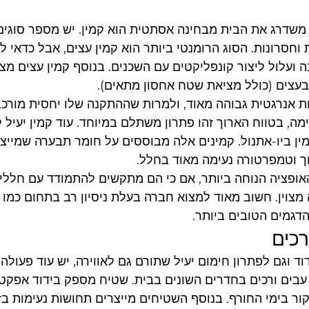
משדרג את הבית מבחינה אסתטית הוא קמין. יש מספר סוגים 
 וחסרונות. הסוג הרומנטי ביותר הוא קמין עצים, אבל כדאי 
ועלול ליצור קונפליקטים עם השכנים. בנוסף קמין עצים מצרי
בעצים (כולל מציאת שטח אחסון מתאים). 
לות אנרגטית גבוהה מאוד, ולמרות שההתקנה שלו יחסית מורכב
ה, בטווח הארוך זהו פתרון משתלם במיוחד. עוד קמין יעיל ל
מין ביו-אתנול. קמינים אלה מבוססים על חומר תבערה שמייצ
ך וטמפרטורה נעימה מאוד בחלל.
ופציה הנוחה ביותר, אם כי הם מתקשים להתמודד עם חללים 
צוין. חשוב מאוד למצוא חברה בעלת ניסיון רב בתחום כמו 
דגמים הטובים ביותר.
רכים
ד וגם לפתרון חימום יעיל שתורם גם לאווירה, יש עוד פעולה
עבים ורכים בחדרים השונים בבית. שטיח מספק בידוד אפקטי
ור בימי החורף. בנוסף השטיחים מייצרים תחושות נעימות בז