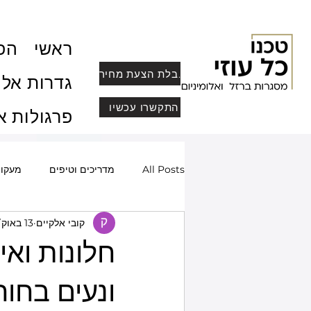
ראשי
הפר
לקבלת הצעת מחיר
גדרות אלו
התקשרו עכשיו
פרגולות א
All Posts
מדריכים וטיפים
מעקו
קובי אלקיים
13 באוק׳ 2024
שערים חשמליים ומעוצבים
סורגי
חלונות ואי
מחסומי חנייה
פרופיל בלגי, מחיצו
ונעים בחור