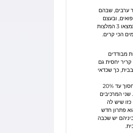
 ערבים, שבהם 
ואים, ובעצם 
גם במישור החוף כשבחוץ גשום וסוער יש רצון טבעי לבית חמים ונעים. כאן בעמוד תמצאו 3 המלצות 
ים הכי קרים.
ת מבודדים 
ריר יחסית גם 
בית, כך שכדאי 
עוד כדאי לדעת שעל-פי מחקרים שונים חלונות עם יכולות בידוד גבוהות מצליחים לחסוך עד 20% 
שני המרכיבים 
כזו שיש לה 
וא פתרון חדש 
חוצה. ביניהם יש שכבה 
ית.