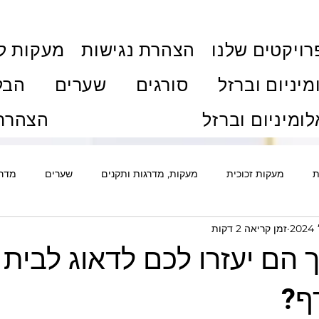
ויקטים שלנו
הצהרת נגישות
מעקות ל
מיניום וברזל
סורגים
שערים
הבל
לומיניום וברזל
הצהרת 
ת
מעקות זכוכית
מעקות, מדרגות ותקנים
שערים
מדרג
זמן קריאה 2 דקות
ם
אלומיניום
סורגים ואבטחה
גדרות
דלתות
פרג
ך הם יעזרו לכם לדאוג לבית
ת וויטרינות
חלונות ודלתות
מדריכי רכישה ותהליך
מחירוני
ף?