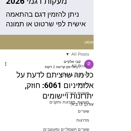
מעקות דגמי 2026
ניתן להזמין דגם בהתאמה
אישית לפי שרטוט או תמונה
פוסט
All Posts
קובי אלקיים
All Posts
7 ביולי
זמן קריאה 2 דקות
כל מה שרציתם לדעת על
מדריכים וטיפים
אלומיניום 6061: חוזק,
מעקות
מעקות זכוכית
יתרונות ויישומים
מעקות, מדרגות ותקנים
עודכן:
13 ביולי
שערים
מדרגות
שערים חשמליים ומעוצבים