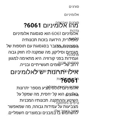
סורגים
אלומיניום
סורגים ואבטחה
מהו אלומיניום 6061?
גדרות
אלומיניום 6061 הוא סגסוגת אלומיניום 
דלתות
פופולרית, הידועה בזכות תכונותיה 
המצוינות. מדובר בסגסוגת עם תוספות של 
פרגולות והצללה
מגנזיום וסיליקון, מה שמקנה לה חוזק גבוה 
פרגולות
ועמידות בפני קורוזיה. היא מתאימה למגוון 
מחסומי חנייה
רחב של יישומים תעשייתיים ובנייה.
פרופיל בלגי, מחיצות וויטרינות
אילו יתרונות יש לאלומיניום 
חלונות ודלתות
6061?
מדריכי רכישה ותהליך
אלומיניום 6061 מציע מספר יתרונות 
בולטים. הוא קל יחסית, מה שמקל על 
מחירונים
השינוע וההתקנה. תכונותיו המכניות 
טיפים ותחזוקה
מצביעות על עמידות גבוהה, מה שמאפשר 
מסגר באזור שלך
להשתמש בו במבנים ובמוצרים חשמליים. 