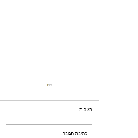
תגובות
כתיבת תגובה...
חלון בלגי הזזה — מחיר