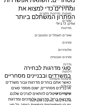
מסחריים: השוואת אפשרויות
מעקות זכוכית
ומחירים כדי למצוא את
מעקות, מדרגות ותקנים
הפתרון המשתלם ביותר
שערים
עודכן:
13 ביולי
מדרגות
שערים חשמליים ומעוצבים
סורגים
אלומיניום
סורגים ואבטחה
גדרות
סוגי מדרגות לבחירה 
דלתות
במשרדים ובבניינים מסחריים
פרגולות והצללה
כאשר אתם בוחרים מדרגות עבור משרדים 
פרגולות
או בניינים מסחריים, ישנם מספר סוגים 
מחסומי חנייה
עיקריים שיכולים להתאים לצרכים שלכם. 
מדרגות ברזל, מדרגות אלומיניום ומדרגות 
פרופיל בלגי, מחיצות וויטרינות
עץ הן האפשרויות הנפוצות ביותר. כל סוג 