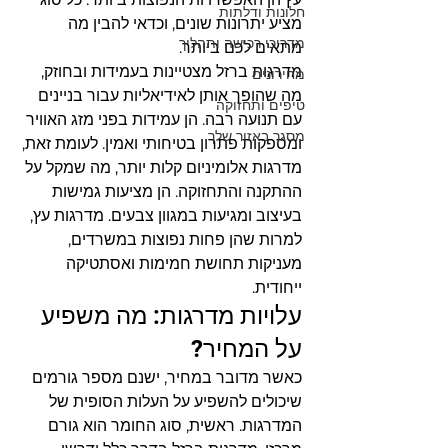
חלונות ודלתות
מציע יתרונות שונים, וכדאי להבין מה 
מדריכי רכישה ותהליך
מתאים לכם ביותר.
מדרגות ברזל מצטיינות בעמידות ובחוזק, 
מחירונים
מה שהופך אותן לאידיאליות עבור בניינים 
טיפים ותחזוקה
עם תנועה רבה. הן עמידות בפני מזג האוויר 
מסגר באזור שלך
ומספקות פתרון בטיחותי ואמין. לעומת זאת, 
מדרגות אלומיניום קלות יותר, מה שמקל על 
ההתקנה והתחזוקה. הן מציעות גמישות 
בעיצוב ומגיעות במגוון צבעים. מדרגות עץ, 
למרות שהן פחות נפוצות במשרדים, 
מעניקות תחושת חמימות ואסתטיקה 
ייחודית.
עלויות מדרגות: מה משפיע 
על המחיר?
כאשר מדובר במחיר, ישנם מספר גורמים 
שיכולים להשפיע על העלות הסופית של 
המדרגות. ראשית, סוג החומר הוא גורם 