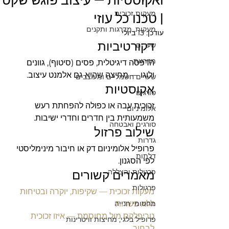
ואקוסטיות — עיצוב פוגש שקט
מעקות זכוכית
| טכנו כל עוזי
מעקות, מדרגות ותקנים
עודכן:
13 ביולי
דקורטיביות
שערים
מדרגות
הדפסה דיגיטלית, פסים (סיטוף), גוונים 
ולוגו — מחיצה שהיא גם אלמנט עיצוב.
שערים חשמליים ומעוצבים
אקוסטיות
סורגים
זכוכית עבה או כפולה להפחתת רעש 
אלומיניום
משמעותית בין חדרים וחדרי ישיבות.
סורגים ואבטחה
שילוב פרזול
גדרות
פרופיל אלומיניום דק או חיבור מינימליסטי 
דלתות
לפי הסגנון.
פרגולות והצללה
מאמרים קשורים
פרגולות
מעקות זכוכית — שקיפות, יוקרה ובטיחות 
ללא פשרות
מחסומי חנייה
טריפלקס מול מחוסמת — איזו זכוכית 
פרופיל בלגי, מחיצות וויטרינות
לבחור