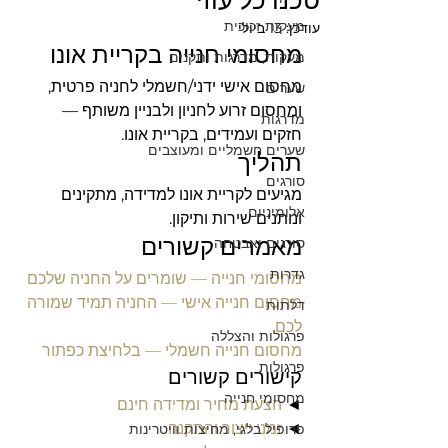
טכנו כל עוזי
מעקות זכוכית
עודכן:
13 ביולי
מחסומי חנייה בקריית אונו
מעקות, מדרגות ותקנים
מחסום אישי ידני/חשמלי לחניה פרטית, 
שערים
ומחסום זרוע לחניון ולבניין משותף — 
מדרגות
חזקים ועמידים, בקריית אונו.
שערים חשמליים ומעוצבים
תהליך
סורגים
מגיעים לקריית אונו למדידה, מתקינים 
אלומיניום
ונותנים שירות ותיקון.
מאמרים קשורים
סורגים ואבטחה
גדרות
מחסומי חנייה — שומרים על החניה שלכם
מחסום חנייה אישי — החניה תמיד שמורה 
דלתות
לכם
פרגולות והצללה
מחסום חנייה חשמלי — בלחיצת כפתור
פרגולות
קישורים קשורים
מחסומי חנייה
◄ 
הצעת מחיר ומדידה חינם
◄ 
זמני ייצור והתקנה
פרופיל בלגי, מחיצות וויטרינות