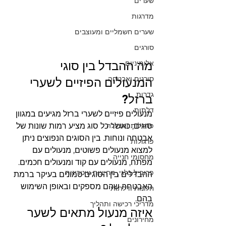
שערים
מדרגות
שערים חשמליים ומעוצבים
סורגים
אלומיניום
מה ההבדל בין סוגי 
סורגים ואבטחה
המנעולים הפיזיים לשערי 
גדרות
ברזל?
דלתות
מנעולים פיזיים לשערי ברזל מגיעים במגוון 
פרגולות והצללה
סוגים, כאשר כל סוג מציע רמות שונות של 
אבטחה ונוחות. בין הסוגים הנפוצים ניתן 
פרגולות
למצוא מנעולים פשוטים, מנעולים עם 
מחסומי חנייה
מפתח, מנעולים עם קוד ומנעולים חכמים. 
פרופיל בלגי, מחיצות וויטרינות
ההבדלים בין הסוגים טמונים בעיקר ברמת 
האבטחה שהם מספקים ובאופן השימוש 
חלונות ודלתות
בהם.
מדריכי רכישה ותהליך
איזה מנעול מתאים לשער 
מחירונים