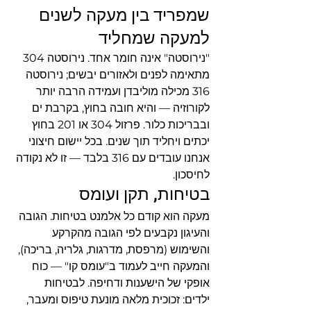
שמפריד בין מעקה לשנים 
למעקה שמחליד
"נירוסטה" אינה חומר אחד. נירוסטה 304 
מתאימה לפנים ולאזורים יבשים; נירוסטה 
316 מכילה מוליבדן ועמידה הרבה יותר 
לקורוזיה — והיא חובה בחוץ, בקרבת ים 
ובבריכות כלור. פרזול 304 או 201 בחוץ 
יכתים ויחליד תוך שנים. בכל יישום חיצוני 
אנחנו עובדים עם 316 בלבד — זו לא נקודה 
לחיסכון.
בטיחות, תקן ועומס
מעקה הוא קודם כל אלמנט בטיחות. הגובה 
והעיגון נקבעים לפי הגובה מהקרקע 
והשימוש (מרפסת, מדרגות, גלריה, בריכה), 
והמעקה חייב לעמוד ב"עומס קו" — כוח 
אופקי של הישענות ודחיפה. לבטיחות 
ילדים: זכוכית מלאה מונעת טיפוס ומעבר, 