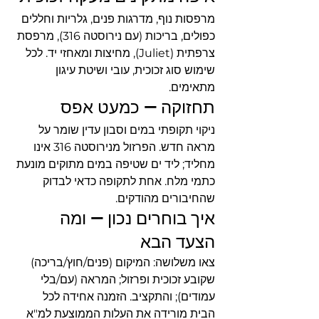
מרפסות נוף, מדרגות פנים, גלריות וחללים 
כפולים, בריכות (עם נירוסטה 316), מרפסת 
צרפתית (Juliet), מחיצות ומאחזי יד. לכל 
שימוש סוג זכוכית, עובי ושיטת עיגון 
מתאימים.
תחזוקה — כמעט אפס
ניקוי תקופתי במים וסבון עדין שומר על 
מראה חדש. הפרזול מנירוסטה 316 אינו 
מחליד; ליד ים שטיפה במים מתוקים מונעת 
כתמי מלח. אחת לתקופה כדאי לבדוק 
שהחיבורים מהודקים.
איך בוחרים נכון — ומה 
הצעד הבא
צאו משלושה: המיקום (פנים/חוץ/בריכה) 
שקובע זכוכית ופרזול; המראה (עם/בלי 
עמודים); והתקציב. הזמנה אחידה לכל 
הבית מורידה את העלות הממוצעת למ"א 