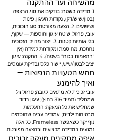
מהשיחה ועד ההתקנה
1. מדידה בשטח: בודקים את סוג הרצפה 
(בטון/שיש/דק), נקודות העיגון, פינות 
ושיפועים. 2. הצעה מפורטת: סוג הזכוכית, 
עובי, פרזול, שיטת עיגון ותוספות — שקוף, 
בלי אותיות קטנות. 3. ייצור מדויק: הזכוכית 
נחתכת, מחוסמת ומקודחת למידה (אין 
"התאמות בכוח" בשטח). 4. התקנה: עיגון 
יציב לבטון/שיש, יישור פלס ובדיקת עומסים.
חמש הטעויות הנפוצות — 
ואיך להימנע
עובי זכוכית לא מתאים לגובה; פרזול זול 
שמחליד (תמיד 316 בחוץ); עיגון רדוד 
שמחליש את כל המעקה; התעלמות 
מבטיחות ילדים; ועמודים עבים שחוסמים 
נוף יקר כשאפשר Frameless. כל אלה 
נמנעים במדידה מקצועית ובהצעה מפורטת.
איפה מתקינים מעקה זכוכית