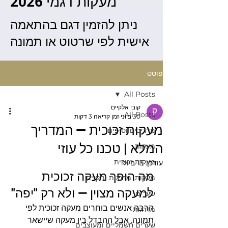
מעקות דגמי 2026
ניתן להזמין דגם בהתאמה
אישית לפי שרטוט או תמונה
פוסט
All Posts
קובי אלקיים
All Posts
30 ביוני
זמן קריאה 3 דקות
מעקות זכוכית — המדריך
מדריכים וטיפים
המלא | טכנו כל עוזי
מעקות
מעקות זכוכית
עודכן:
13 ביולי
מה הופך מעקה זכוכית 
מעקות, מדרגות ותקנים
למעקה מצוין — ולא רק "יפה"
שערים
הרבה אנשים בוחרים מעקה זכוכית לפי 
מדרגות
תמונה. אבל ההבדל בין מעקה שיישאר 
שערים חשמליים ומעוצבים