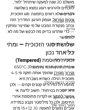
מושלם 20 שנה למעקה שיתחיל "לזוז", 
סורגים
להכתים ולהרגיש רעוע נמצא בשלושה 
אלומיניום
דברים שלא רואים בתמונה: סוג הזכוכית, 
איכות הפרזול, ועומק העיגון. המדריך הזה 
סורגים ואבטחה
נכתב מנקודת המבט של מי שמייצר ומתקין 
גדרות
— כדי שתדעו בדיוק מה לבקש ועל מה לא 
דלתות
להתפשר.
שלושת סוגי הזכוכית — ומתי 
פרגולות והצללה
כל אחד נכון
פרגולות
מחסומי חנייה
זכוכית מחוסמת (Tempered)
עוברת חיזוק תרמי (חימום לכ-650°C 
פרופיל בלגי, מחיצות וויטרינות
וקירור מהיר) שהופך אותה חזקה פי 4-5 
חלונות ודלתות
מזכוכית רגילה. כשהיא נשברת היא 
מדריכי רכישה ותהליך
מתפוררת לפירורים קטנים וקהים — ולכן 
מחירונים
היא "זכוכית בטיחות". חשוב לדעת: אי 
אפשר לחתוך או לקדוח מחוסמת אחרי 
טיפים ותחזוקה
החיסום, ולכן כל מילימטר נקבע במדידה. 
מסגר באזור שלך
עוביים נפוצים למעקה: 10, 12 ו-15 מ"מ.