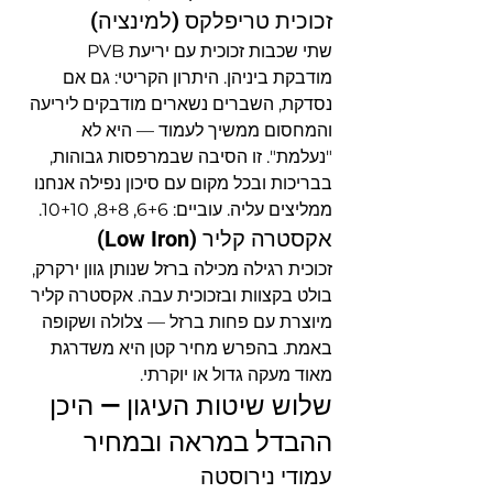
זכוכית טריפלקס (למינציה)
שתי שכבות זכוכית עם יריעת PVB 
מודבקת ביניהן. היתרון הקריטי: גם אם 
נסדקת, השברים נשארים מודבקים ליריעה 
והמחסום ממשיך לעמוד — היא לא 
"נעלמת". זו הסיבה שבמרפסות גבוהות, 
בבריכות ובכל מקום עם סיכון נפילה אנחנו 
ממליצים עליה. עוביים: 6+6, 8+8, 10+10.
אקסטרה קליר (Low Iron)
זכוכית רגילה מכילה ברזל שנותן גוון ירקרק, 
בולט בקצוות ובזכוכית עבה. אקסטרה קליר 
מיוצרת עם פחות ברזל — צלולה ושקופה 
באמת. בהפרש מחיר קטן היא משדרגת 
מאוד מעקה גדול או יוקרתי.
שלוש שיטות העיגון — היכן 
ההבדל במראה ובמחיר
עמודי נירוסטה