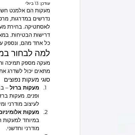
עודכן:
13 ביולי
מעקות הם אלמנט חשוב 
מסגר באזור שלך
נדרשים במדרגות, מרפסו
לאסתטיקה. בחירת מעק
דרישות הבטיחות. במאמ
כל אחד מהם, ונספק ע
למה לבחור במ
מעקה מספק תמיכה והגנ
מתאים יכול לשדרג את 
סוגי מעקות נפוצים
מעקות ברזל
 – ב
ופנים. מעקות ברז
לעיצוב מודרני ומי
מעקות אלומיניום
במיוחד למעקות חו
מודרני וחדשני.