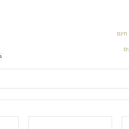
חינם
ים
ב