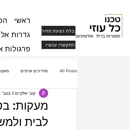
ראשי
הפר
לקבלת הצעת מחיר
גדרות אלו
התקשרו עכשיו
פרגולות א
All Posts
מדריכים וטיפים
מעקו
קובי אלקיים
3 בנוב׳ 2024
שערים חשמליים ומעוצבים
סורגי
מעקות: בט
מחסומי חנייה
פרופיל בלגי, מחיצו
לבית ולמש