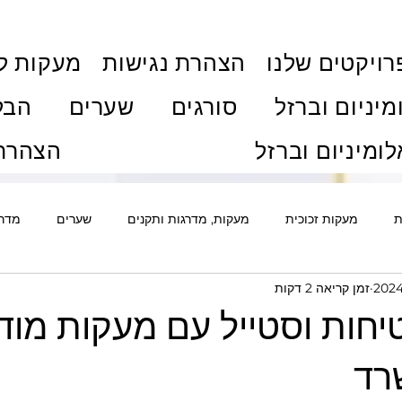
ויקטים שלנו
הצהרת נגישות
מעקות ל
מיניום וברזל
סורגים
שערים
הבל
לומיניום וברזל
הצהרת 
ת
מעקות זכוכית
מעקות, מדרגות ותקנים
שערים
מדרג
זמן קריאה 2 דקות
ם
אלומיניום
סורגים ואבטחה
גדרות
דלתות
פרג
יחות וסטייל עם מעקות מודר
ת וויטרינות
חלונות ודלתות
מדריכי רכישה ותהליך
מחירוני
רד