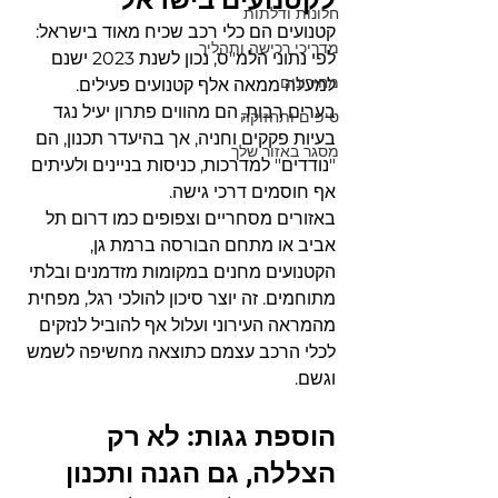
לקטנועים בישראל
חלונות ודלתות
קטנועים הם כלי רכב שכיח מאוד בישראל: 
מדריכי רכישה ותהליך
לפי נתוני הלמ"ס, נכון לשנת 2023 ישנם 
מחירונים
למעלה ממאה אלף קטנועים פעילים. 
בערים רבות, הם מהווים פתרון יעיל נגד 
טיפים ותחזוקה
בעיות פקקים וחניה, אך בהיעדר תכנון, הם 
מסגר באזור שלך
"נודדים" למדרכות, כניסות בניינים ולעיתים 
אף חוסמים דרכי גישה.
באזורים מסחריים וצפופים כמו דרום תל 
אביב או מתחם הבורסה ברמת גן, 
הקטנועים מחנים במקומות מזדמנים ובלתי 
מתוחמים. זה יוצר סיכון להולכי רגל, מפחית 
מהמראה העירוני ועלול אף להוביל לנזקים 
לכלי הרכב עצמם כתוצאה מחשיפה לשמש 
וגשם.
הוספת גגות: לא רק 
הצללה, גם הגנה ותכנון