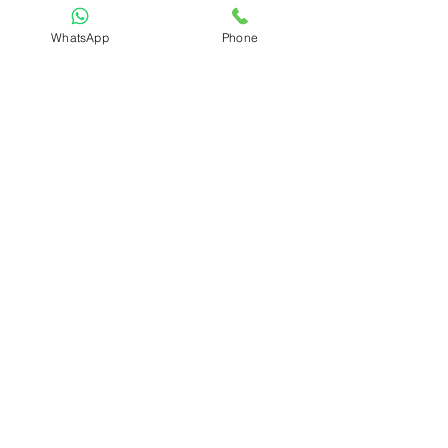
WhatsApp
Phone
קישורים קשורים
◄ 
הצעת מחיר ומדידה חינם
◄ 
זמני ייצור והתקנה
◄ 
אמצעי תשלום ותנאים
מעקות
הצג הכול
פוסטים אחרונים