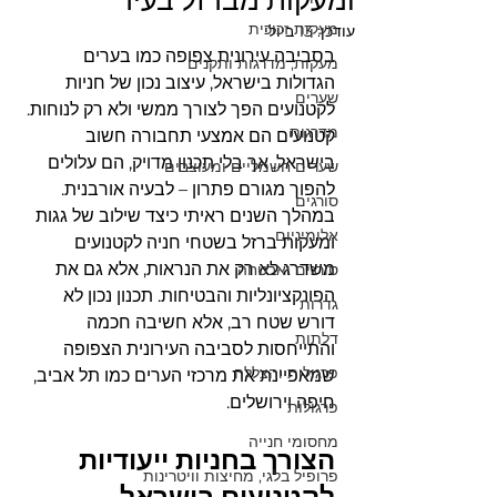
ומעקות מברזל בעיר
מעקות זכוכית
עודכן:
13 ביולי
בסביבה עירונית צפופה כמו בערים 
מעקות, מדרגות ותקנים
הגדולות בישראל, עיצוב נכון של חניות 
שערים
לקטנועים הפך לצורך ממשי ולא רק לנוחות. 
מדרגות
קטנועים הם אמצעי תחבורה חשוב 
בישראל, אך בלי תכנון מדויק, הם עלולים 
שערים חשמליים ומעוצבים
להפוך מגורם פתרון – לבעיה אורבנית.
סורגים
במהלך השנים ראיתי כיצד שילוב של גגות 
אלומיניום
ומעקות ברזל בשטחי חניה לקטנועים 
משדרג לא רק את הנראות, אלא גם את 
סורגים ואבטחה
הפונקציונליות והבטיחות. תכנון נכון לא 
גדרות
דורש שטח רב, אלא חשיבה חכמה 
דלתות
והתייחסות לסביבה העירונית הצפופה 
פרגולות והצללה
שמאפיינת את מרכזי הערים כמו תל אביב, 
חיפה וירושלים.
פרגולות
מחסומי חנייה
הצורך בחניות ייעודיות 
פרופיל בלגי, מחיצות וויטרינות