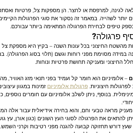
אה לגינה, למרפסת או לחצר. הן מספקות צל, פרטיות ואסתטי
 יותר לשהייה. במאמר זה נסקור את סוגי הפרגולות הקיימים,
ונספק טיפים לבחירת הפרגולה המתאימה ביותר עבורכם.
יף פרגולה?
ת מהשטח החיצוני בכל עונות השנה – בקיץ היא מספקת צל ו
ה במידה מסוימת מפני רוחות וגשם (תלוי בסוג הפרגולה). בנ
חלל החיצוני ומעניקה תחושת פרטיות ונוחות.
ם
 – אלומיניום הוא חומר קל ועמיד בפני תנאי מזג האוויר, מה
פרגולות חיצוניות. 
פרגולות אלומיניום
 זמינות במגוון עיצובים
נימלית. בנוסף, ניתן לשלב אלומיניום עם חומרים נוספים, כמו
חודי.
 מעניק מראה טבעי וחם, והוא בחירה אידיאלית עבור אלה המח
תן להתאים את הפרגולה לסוגי העץ השונים (כגון אורן, עץ גושנ
שעץ דורש תחזוקה קבועה להגנה מפני רטיבות וקרני השמש.