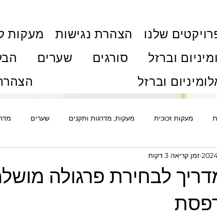
ויקטים שלנו
הצהרת נגישות
מעקות ל
מיניום וברזל
סורגים
שערים
הבל
לומיניום וברזל
הצהרת 
ת
מעקות זכוכית
מעקות, מדרגות ותקנים
שערים
מדרג
זמן קריאה 3 דקות
ם
אלומיניום
סורגים ואבטחה
גדרות
דלתות
פרג
מדריך לבחירת פרגולה מושל
ת וויטרינות
חלונות ודלתות
מדריכי רכישה ותהליך
מחירוני
רפסת