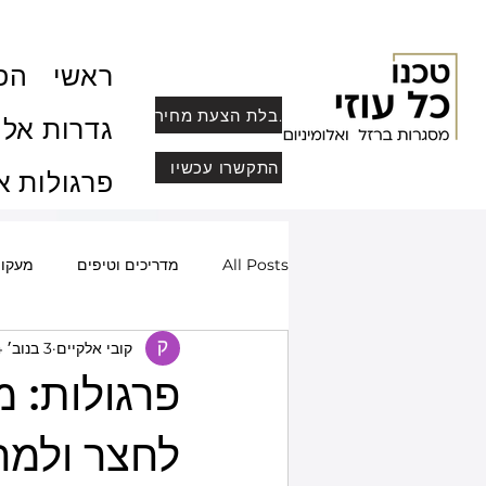
ראשי
הפר
לקבלת הצעת מחיר
גדרות אלו
התקשרו עכשיו
פרגולות א
All Posts
מדריכים וטיפים
מעקו
קובי אלקיים
3 בנוב׳ 2024
שערים חשמליים ומעוצבים
סורגי
פרגולות: 
מחסומי חנייה
פרופיל בלגי, מחיצו
לחצר ולמ