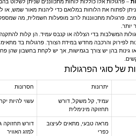
ות
 – פרגולות אלו כוללות לוחות מתכווננים שניתן לשלוט בהם
ניתן לפתוח את הלוחות במלואם כדי ליהנות מאור שמש, או ל
מים. פרגולות מתכווננות לרוב מופעלות חשמלית, מה שמספק 
 יותר.
גולות המשלבות בדי הצללה או קנבס עמיד. הן קלות להתקנה ו
נות לפירוק והרכבה מחדש במידת הצורך. פרגולות בד מתאימו
 גינות בהן יש צורך בגמישות, אך יש לקחת בחשבון שהן פחו
שים.
ות של סוגי הפרגולות
יתרונות
חסרונות
עמיד, קל משקל, דורש 
עשוי להיות יקר
תחזוקה מינימלית
מראה טבעי, מתאים לעיצוב 
דורש תחזוקה גב
כפרי
למזג האוויר