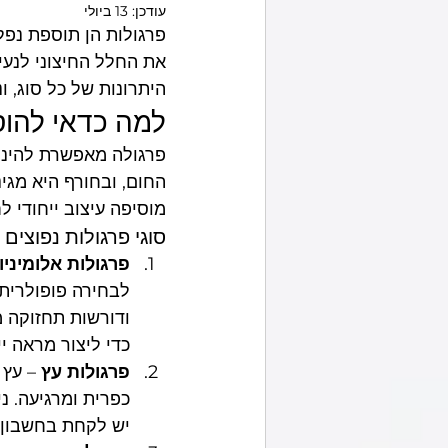
עודכן:
13 ביולי
פרגולות הן תוספת נפל
מסגר באזור שלך
את החלל החיצוני לנעים
היתרונות של כל סוג, 
למה כדאי להוס
פרגולה מאפשרת להינו
החום, ובחורף היא מגינ
מוסיפה עיצוב ייחודי ל
סוגי פרגולות נפוצים
פרגולות אלומיניו
לבחירה פופולרית ל
ודורשות תחזוקה מי
כדי ליצור מראה יי
פרגולות עץ
 – עץ
כפרית ומרגיעה. ני
יש לקחת בחשבון 