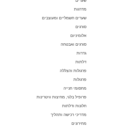
שערים
מדרגות
שערים חשמליים ומעוצבים
סורגים
אלומיניום
סורגים ואבטחה
גדרות
דלתות
פרגולות והצללה
פרגולות
מחסומי חנייה
פרופיל בלגי, מחיצות וויטרינות
חלונות ודלתות
מדריכי רכישה ותהליך
מחירונים