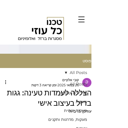
פוסט
All Posts
קובי אלקיים
All Posts
26 במאי 2025
זמן קריאה 3 דקות
הצללה לעמדות טעינה: גגות
מדריכים וטיפים
ברזל בעיצוב אישי
מעקות
מעקות זכוכית
עודכן:
13 ביולי
מעקות, מדרגות ותקנים