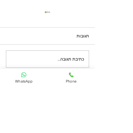
תגובות
כתיבת תגובה...
פרגולת אלומיניום חשמלית
— מחיר למ״ר
WhatsApp
Phone
טכנו כל עוזי מ1947
support@technokoluzi.com
077-804-8340
השאר פרטים ונחזור אליך..