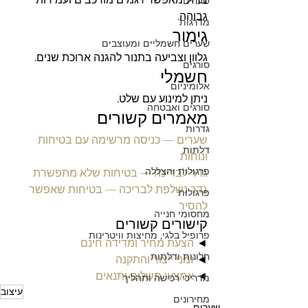
שערים
גבוהה.
מדרגות
גימור
שערים חשמליים ומעוצבים
גלוון וצביעה בתנור להגנה ארוכת שנים.
סורגים
חשמלי
אלומיניום
ניתן למינוע עם שלט.
סורגים ואבטחה
מאמרים קשורים
גדרות
שערים — כניסה מרשימה עם בטיחות 
דלתות
ונוחות
פרגולות והצללה
גדר לבריכה — בטיחות שלא מתפשרת
גדר נשלפת לבריכה — בטיחות שאפשר 
פרגולות
להסיר
מחסומי חנייה
קישורים קשורים
פרופיל בלגי, מחיצות וויטרינות
◄ 
הצעת מחיר ומדידה חינם
חלונות ודלתות
◄ 
זמני ייצור והתקנה
◄ 
אמצעי תשלום ותנאים
מדריכי רכישה ותהליך
עיצוב
מחירונים
שערים