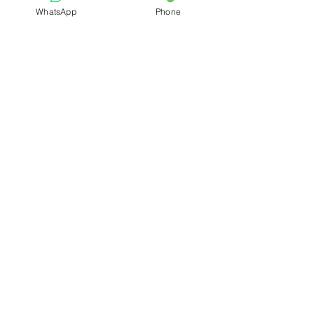
WhatsApp
Phone
מוצר
שלחו ונחזור אליכם
|טכנו כל עוזי מאז
support@technokoluz
1945|
i.com
|077-804-8340
תשאירו פרטים
מבטיחים לחזור
במהרה ולתת
שרות מהלב כי
אצלנו שרות זה
מעל הכל