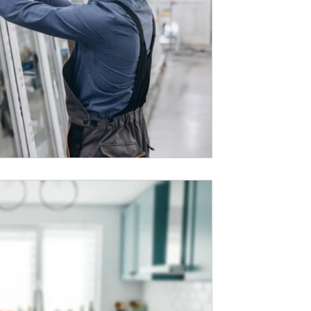
אלומיניום הוא חומר גלם איכותי במיוחד, ו
רחב מאוד של מטרות: פרגולות, מסגרות ש
שערים, מעקות, גדרות ועוד ועוד. כדי לנצל
היתרונות של המתכת קלת המשקל חשוב לבחו
בעמוד תמצאו המלצות שיעזרו לכם לקבל
עבורכם. תיק עבודות מגוון דרך אחת אפ
מהמקצועיות והניסיון של כל קבלן אלומיני
שלו. מומלץ להתרשם גם מהעבודות שביצע 
זמן קריאה 2 דקות
בחירת חלונות ומוצרי ח
למטבח - כך תעשו זאת
המטבח הוא חלל מרכזי בבתים רבים, ולכ
אחד מהמרכיבים בו. במיוחד חשוב לבחור נ