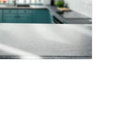
החשמל, כדי לייצר מרחב מעוצב וגם פרקט
רלוונטיות שיעזרו גם לכם ליהנות ממטבח 
למטבחים בחירת החלונות למטבח חייבת ק
המפתח. כשיש חלון רחב יחסית, האופציה 
הנוחת המרבית שהוא מספק. במפתחים ק
חלון הזזה יותקן חלון ציר, רצוי כזה שנפתח 