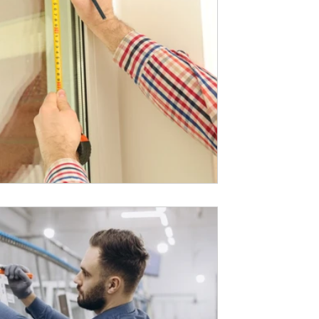
בחירת תריסים לחלונות הבית זו אחת הה
ושמירה על איכות החיים בתוכו. תריסים א
הצללה ואוורור, אלא שבכוחם גם להשפיע
והאבטחה של הבית. כאשר אתם בוחרים ב
שהתריסים הנבחרים ישתלבו בצורה מושלמ
שכן, ישפרו את תפקודם. כ
לחלונות הקיימים? כדי להבטיח שהתריסי
לחלונות הקיימים בבית, שימו לב לנושאים
זמן קריאה 2 דקות
איך תבדקו שקבלן האלומ
מקצועי ובעל ניסיון?