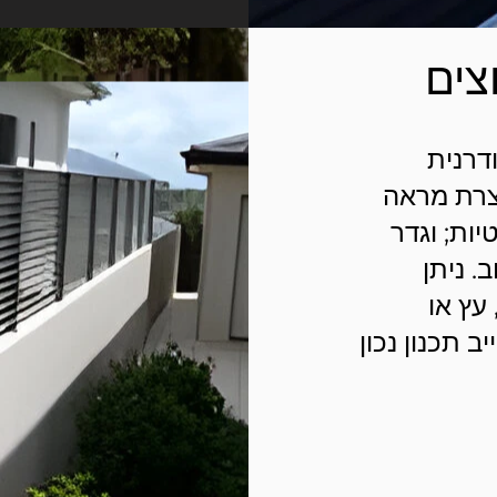
צים
דרנית
וצרת מראה
ות; וגדר
 ניתן
עץ או
 תכנון נכון