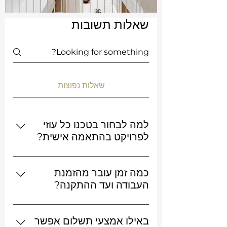
שאלות תשובות
שאלות נפוצות
למה לבחור בטכנו כל עוזי
לפרויקט בהתאמה אישית?
אנחנו חברה משפחתית בדור השלישי
עם ניסיון מאז 1945, ייצור עצמי, חוזה
כמה זמן עובר מהזמנת
מסודר ואחריות כתובה בהתאם לסוג
העבודה ועד ההתקנה?
העבודה. התהליך כולל ייעוץ, מדידה,
לוח הזמנים נקבע לפי סוג העבודה,
תכנון, ייצור, גמר והתקנה — עם כתובת
המידות, חומרי הגלם והיקף הפרויקט.
באילו אמצעי תשלום אפשר
אחת שמלווה אתכם לכל אורך הדרך.