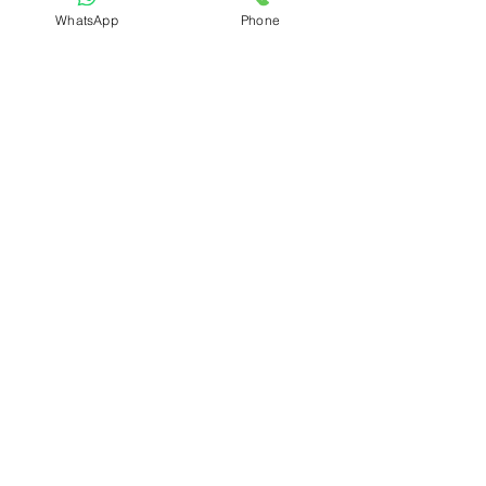
WhatsApp
Phone
מוצר
שלחו ונחזור אליכם
|טכנו כל עוזי מאז
support@technokoluz
1945|
i.com
|077-804-8340
תשאירו פרטים
מבטיחים לחזור
במהרה ולתת
שרות מהלב כי
אצלנו שרות זה