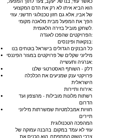
כאשר עוזי, בנו של יעקב, צעד לתוך המפעל,
הוא הביא איתו לא רק את הדם המקצועי
של אביו, אלא גם חזון טכנולוגי חדשני. עוזי
הפך את המפעל מבית מלאכה מקומי
לשחקן מוביל בזירה הלאומית.
הפרויקטים שהפכו לאגדה:
בנקאות ופיננסים:
כל הבנקים הגדולים בישראל בוטחים בנו
מיליוני שקלים של פרויקטים במגזר הפיננסי
אנרגיה ותעשייה:
דלק - השותף האסטרטגי שלנו
פרויקטי ענק שמניעים את הכלכלה
הישראלית
אירוח ותיירות:
רשתות מלונות מובילות - מהצפון ועד
הדרום
חוויות אמבלמטיות שמשרתות מיליוני
תיירים
המהפכה הטכנולוגית
עוזי לא עמד במקום. בהבנה עמוקה של
צרכי השוק המתפתח, הוא הכניס את