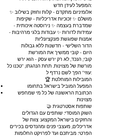
המפעל לעידן חדש:
✨ אלומיניום מתקדם - קלות וחוזק בשילוב
מושלם ✨ זכוכיות אדריכליות - שקיפות
שמדברת בעצמה ✨ נירוסטה איכותית -
עמידות לדורות ✨ עבודות בלגי מרהיבות -
אמנות שפוגשת פונקציונליות
הדור השלישי - חדשנות ללא גבולות
היום - קובי ממשיך את המורשת
קובי, הנכד, לא רק ירש עסק - הוא ירש
מורשת של מצוינות. תחת הנהגתו, "טכנו כל
עוזי" הפך לשם נרדף ל:
🏆 המובילות המוחלטת
המפעל המוביל בישראל בתחומו
הכתובת הראשונה של כל מי שמחפש
מצוינות
🤝 שותפות אסטרטגית
השוק המוסדי: שותפים עם הגדולים
והחזקים בישראל המקצוע: צוות של
אדריכלים, מעצבי פנים ומהנדסים בכירים
הפרטי: מביתכם ועד לפרויקט החלומות