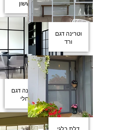
ששון
וטרינה דגם
ורד
וטרינה דגם
חלי
דלת בלגי