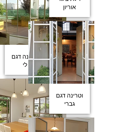
אוריון
וטרינה דגם
לי
וטרינה דגם
גברי